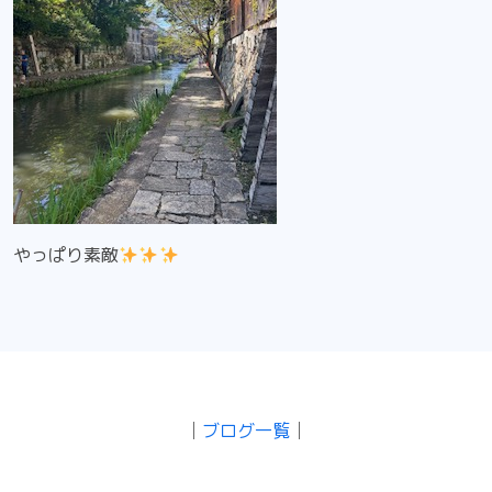
やっぱり素敵
│
ブログ一覧
│