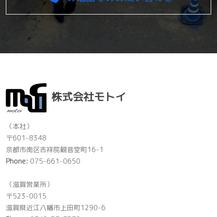
株式会社モトイ
（本社）
〒601-8348
京都市南区吉祥院観音堂町16-1
Phone:
075-661-0650
（滋賀営業所）
〒523-0015
滋賀県近江八幡市上田町1290-6