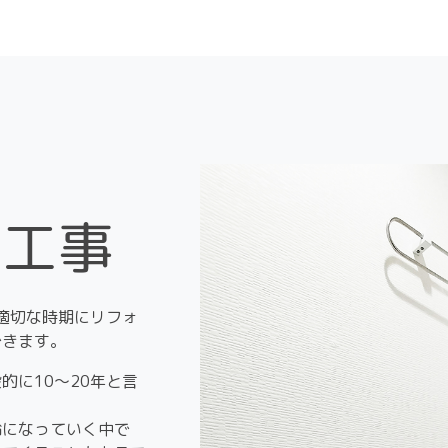
面工事
適切な時期にリフォ
できます。
的に10〜20年と言
齢になっていく中で