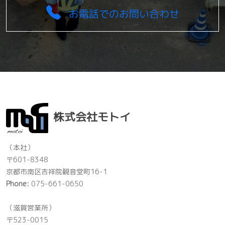
お電話でのお問い合わせ
株式会社モトイ
（本社）
〒601-8348
京都市南区吉祥院観音堂町16-1
Phone:
075-661-0650
（滋賀営業所）
〒523-0015